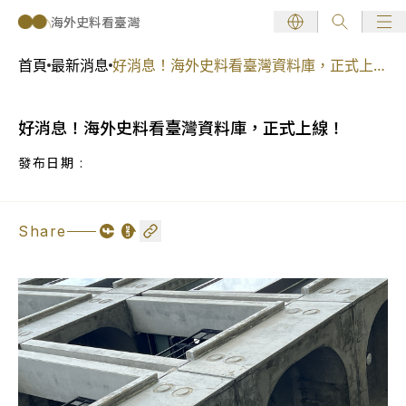
海外史料看臺灣
語言切換
史料瀏覽
選
本網站內容經由 Google 翻
首頁
最新消息
好消息！海外史料看臺灣資料庫，正式上
譯系統自動翻譯，僅供參考。
線！
好消息！海外史料看臺灣資料庫，正式上線！
發布日期 :
Share
Share on Facebook
Share on Line
複製連結